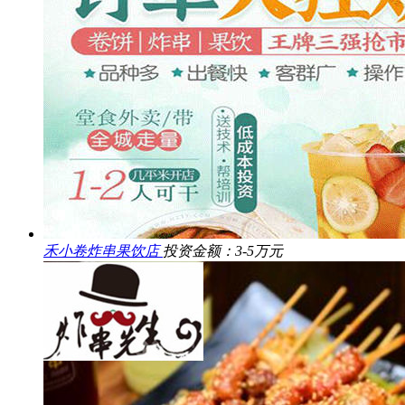
禾小卷炸串果饮店
投资金额：3-5万元