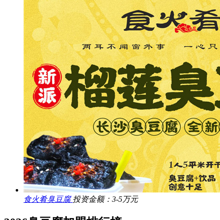
食火肴臭豆腐
投资金额：3-5万元