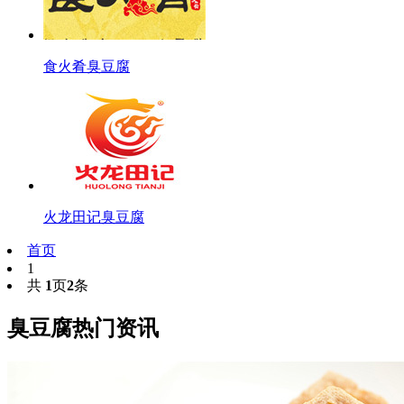
食火肴臭豆腐
火龙田记臭豆腐
首页
1
共
1
页
2
条
臭豆腐热门资讯