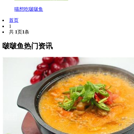
喵想吃啵啵鱼
首页
1
共
1
页
1
条
啵啵鱼热门资讯