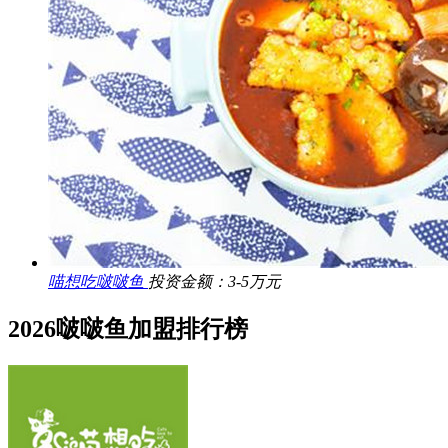
喵想吃啵啵鱼
投资金额：3-5万元
2026啵啵鱼加盟排行榜