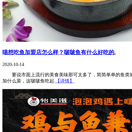
喵想吃鱼加盟店怎么样？啵啵鱼有什么好吃的.
2020-10-14
要说市面上流行的美食美味那可太多了，简简单单的鱼类就
加什么菜，这啵啵鱼吃起.
【详情】